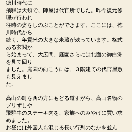
徳川時代に
飛騨は天領で、陣屋は代官所でした。昨今復元修
理が行われ
往時の姿をしのぶことができます。ここには、徳
川時代から
続く、年貢米の大きな米蔵が残っています。格式
ある玄関か
ら始まって、大広間、庭園さらには北面の御白洲
を見て回り
ました。庭園の向こうには、３階建ての代官屋敷
も見えまし
た。
高山の町を西の方にもどる道すがら、高山名物の
ブリずしや
飛騨牛のステーキ肉を、家族へのみやげに買い求
めました。
お昼には外国人も混じる長い行列のなかを並ん