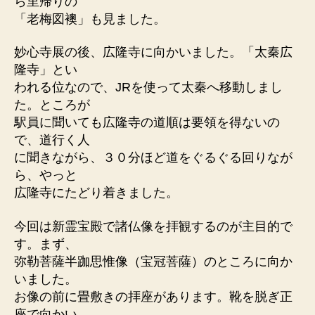
ら里帰りの
「老梅図襖」も見ました。
妙心寺展の後、広隆寺に向かいました。「太秦広
隆寺」とい
われる位なので、JRを使って太秦へ移動しまし
た。ところが
駅員に聞いても広隆寺の道順は要領を得ないの
で、道行く人
に聞きながら、３０分ほど道をぐるぐる回りなが
ら、やっと
広隆寺にたどり着きました。
今回は新霊宝殿で諸仏像を拝観するのが主目的で
す。まず、
弥勒菩薩半跏思惟像（宝冠菩薩）のところに向か
いました。
お像の前に畳敷きの拝座があります。靴を脱ぎ正
座で向かい