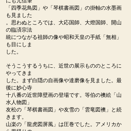
にも元信筆
「四季花鳥図」や「琴棋書画図」の掛軸の水墨画
も見ました
。思わぬところでは、大応国師、大燈国師、開山
の臨済宗法
統につながる祖師の像や昭和天皇の手紙「無相」
も目にしま
した。
そうこうするうちに、近世の展示もののところに
やってきま
した。まず白隠の自画像や達磨像を見ました。最
後に妙心寺
十八番の近世障壁画の登場です。等伯の襖絵「山
水人物図」
友松の「琴棋書画図」や友雪の「雲竜図襖」と続
きます。
山楽の「龍虎図屏風」は圧巻でした。アメリカか