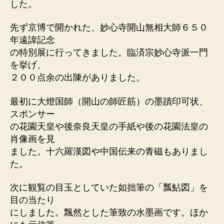
した。
先ず京博で開かれた、妙心寺開山無相大師６５０
年遠諱記念
の特別展に行ってきました。臨済宗妙心寺派一門
を挙げ、
２００点余の出陳がありました。
最初に大燈国師（開山の師匠筋）の墨蹟印可状、
スポンサー
の花園天皇や後奈良天皇の手紙や後の花園法皇の
肖像画を見
ました。十六羅漢図や中国伝来の青磁もありまし
た。
次に観覧の目玉としていた如拙筆の「瓢鮎図」を
目の当たり
にしました。飄然とした筆致の水墨画です。ほか