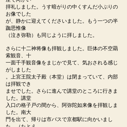
拝礼しました。うす暗がりの中くすんだ小ぶりの
お像でした
が、静かに迎えてくださいました。もう一つの半
跏思惟像
（泣き弥勒）も同じように拝しました。
さらに十二神将像も拝観しました。巨体の不空羂
索観音、十
一面千手観音像をまじかで見て、気おされる感じ
がしました
。上宮王院太子殿（本堂）は閉まっていて、内部
は拝観でき
ませでした。さらに進んで講堂のところに行きま
した。講堂
入口の格子戸の間から、阿弥陀如来像を拝観しま
した。南大
門を出て、帰りは市バスで京都駅に向かいまし
た。（たとえ