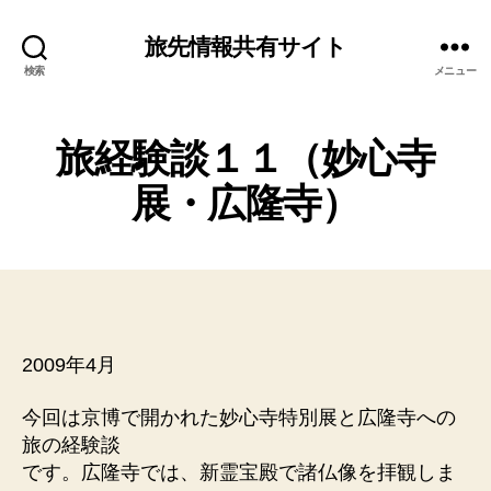
旅先情報共有サイト
検索
メニュー
旅経験談１１（妙心寺
展・広隆寺）
2009年4月
今回は京博で開かれた妙心寺特別展と広隆寺への
旅の経験談
です。広隆寺では、新霊宝殿で諸仏像を拝観しま